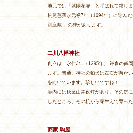
地元では「紫陽花塚」と呼ばれて親しま
松尾芭蕉が元禄7年（1694年）に詠ん
別座敷 」の碑があります。
二川八幡神社
創立は、永仁3年（1295年） 鎌倉の
ます。普通、神社の狛犬は左右が向かい
を向いています。珍しいですね！
境内には秋葉山常夜灯があり、その傍に
したところ、その杭から芽生えて育った
商家 駒屋