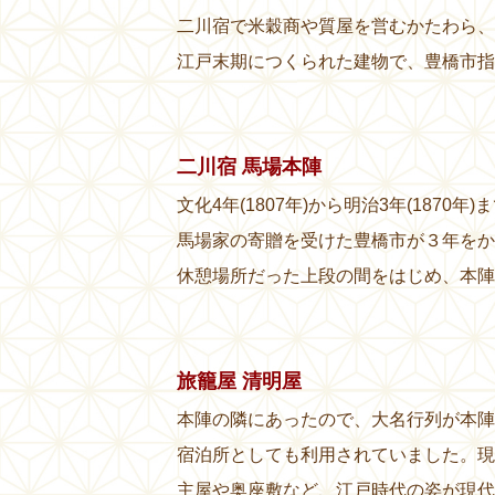
二川宿で米穀商や質屋を営むかたわら、
江戸末期につくられた建物で、豊橋市指
二川宿 馬場本陣
文化4年(1807年)から明治3年(187
馬場家の寄贈を受けた豊橋市が３年をか
休憩場所だった上段の間をはじめ、本陣
旅籠屋 清明屋
本陣の隣にあったので、大名行列が本陣
宿泊所としても利用されていました。現
主屋や奥座敷など、江戸時代の姿が現代