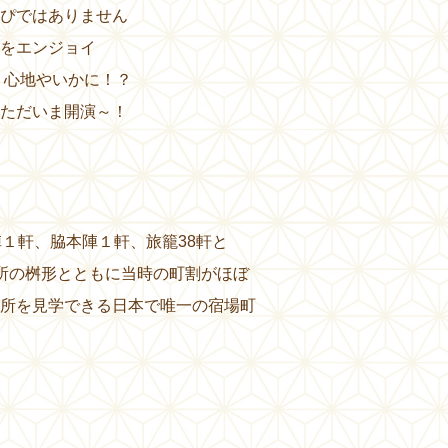
ぴではありません
をエンジョイ
り心地やいかに！？
ただいま開演～！
陣１軒、脇本陣１軒、旅籠38軒と
所の桝形とともに当時の町割がほぼ
所を見学できる日本で唯一の宿場町