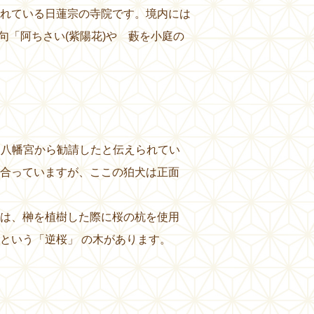
れている日蓮宗の寺院です。境内には
だ句「阿ちさい(紫陽花)や 藪を小庭の
鶴岡八幡宮から勧請したと伝えられてい
合っていますが、ここの狛犬は正面
は、榊を植樹した際に桜の杭を使用
という「逆桜」 の木があります。