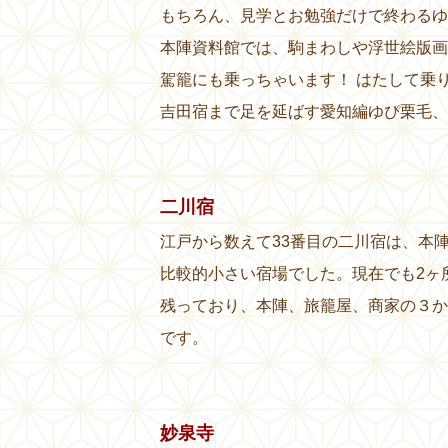
もちろん、見学とお勉強だけで終わるゆ
本陣資料館では、駒まわしや浮世絵版画
駕籠にも乗っちゃいます！ はたして乗
吉田宿まで足を延ばす愛知編ゆぴ栗毛、
二川宿
江戸から数えて33番目の二川宿は、本
比較的小さい宿場でした。現在でも2ヶ
残っており、本陣、旅籠屋、商家の３か
です。
妙泉寺