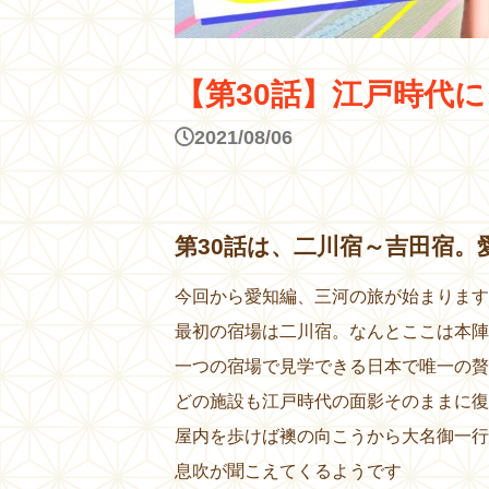
【第30話】江戸時代
2021/08/06
第30話は、二川宿～吉田宿。
今回から愛知編、三河の旅が始まります
最初の宿場は二川宿。なんとここは本陣
一つの宿場で見学できる日本で唯一の贅
どの施設も江戸時代の面影そのままに復
屋内を歩けば襖の向こうから大名御一行
息吹が聞こえてくるようです