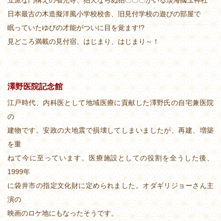
立派な門構えの省光寺、狛犬ならぬ狛〇〇〇がいる淡海國玉神社
日本最古の木造擬洋風小学校校舎、旧見付学校の遊びの部屋で
眠っていたゆぴの才能がついに目を覚ます!?
見どころ満載の見付宿、はじまり、はじまり～！
澤野医院記念館
江戸時代、内科医として地域医療に貢献した澤野氏の自宅兼医院
の
建物です。安政の大地震で損壊してしまいましたが、再建、増築
を重
ねて今に至っています。医療施設としての役割を全うした後、
1999年
に袋井市の指定文化財に定められました。オダギリジョーさん主
演の
映画のロケ地にもなったそうです。