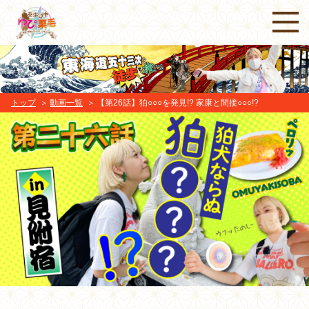
トップ
動画一覧
【第26話】狛○○○を発見!? 家康と間接○○○!?