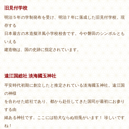
旧見付学校
明治５年の学制発布を受け、明治７年に落成した旧見付学校。現
存する
日本最古の木造擬洋風小学校校舎です。今や磐田のシンボルとも
いえる
建造物は、国の史跡に指定されています。
遠江国総社 淡海國玉神社
平安時代初期に創立したと推定されている淡海國玉神社。遠江国
の神様
を合わせた総社であり、都から赴任してきた国司が最初にお参り
する由
緒ある神社です。ここには狛犬ならぬ狛兎がいます！ 珍しいです
ね！