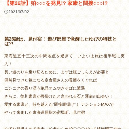
【第26話】狛○○○を発見!? 家康と間接○○○!?
2021/07/02
第26話は、見付宿！ 遊び部屋で覚醒したゆぴの特技と
は?!
東海道五十三次の中間地点を過ぎて、いよいよ旅は後半戦に突
入！
長い道のりを乗り切るために、まずは腹ごしらえが必要と
偶然見つけた気になる定食屋さんの暖簾をくぐれば
ニンニクの香り漂う絶品オムやきそばに遭遇！
さらに、徳川家康が腰掛けたと言われる石と運命の出会い！
愛する家康と、時を越えた“間接腰掛け”！ テンションMAXで
やって来ました東海道屈指の宿場町、見付宿！