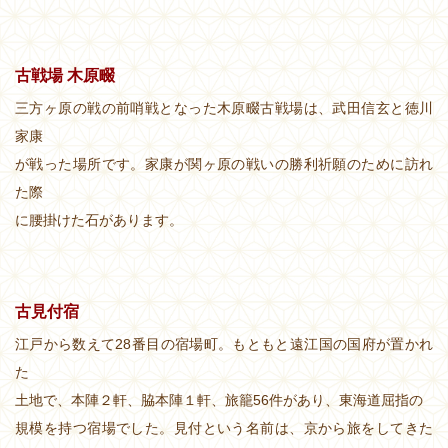
古戦場 木原畷
三方ヶ原の戦の前哨戦となった木原畷古戦場は、武田信玄と徳川
家康
が戦った場所です。家康が関ヶ原の戦いの勝利祈願のために訪れ
た際
に腰掛けた石があります。
古見付宿
江戸から数えて28番目の宿場町。もともと遠江国の国府が置かれ
た
土地で、本陣２軒、脇本陣１軒、旅籠56件があり、東海道屈指の
規模を持つ宿場でした。見付という名前は、京から旅をしてきた